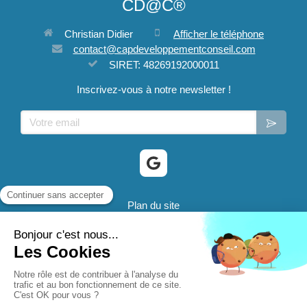
CD@C®
Christian Didier
Afficher le téléphone
contact@capdeveloppementconseil.com
SIRET: 48269192000011
Inscrivez-vous à notre newsletter !
Votre email
Plan du site
Mentions légales
® 2024 CD@C - Cap Developpement Conseil sont des
marques déposées.
Création et référencement du site par Simplébo