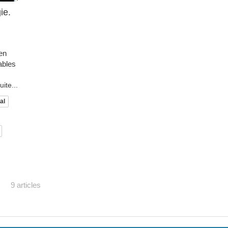
ie.
 en
ables
uite...
al
9 articles