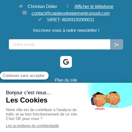
Christian Didier
Afficher le téléphone
contact@capdeveloppementconseil.com
SIRET: 48269192000011
Inscrivez-vous à notre newsletter !
Votre email
Plan du site
Mentions légales
® 2024 CD@C - Cap Developpement Conseil sont des
marques déposées.
Création et référencement du site par Simplébo
Site partenaire de
FNAE