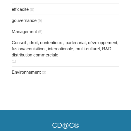
efficacité
(8)
gouvernance
(9)
Management
(5)
Conseil , droit, contentieux , partenariat, développement,
fusion/acquisition , internationale, multi-culturel, R&D,
distribution commerciale
(1)
Environnement
(3)
CD@C®