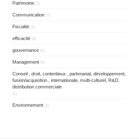
Patrimoine
(7)
Communication
(7)
Fiscalité
(3)
efficacité
(8)
gouvernance
(9)
Management
(5)
Conseil , droit, contentieux , partenariat, développement,
fusion/acquisition , internationale, multi-culturel, R&D,
distribution commerciale
(1)
Environnement
(3)