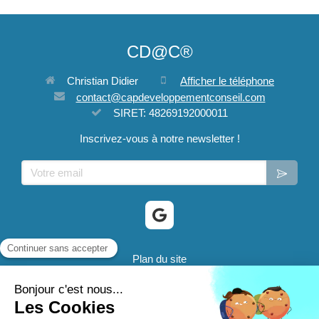
CD@C®
Christian Didier
Afficher le téléphone
contact@capdeveloppementconseil.com
SIRET: 48269192000011
Inscrivez-vous à notre newsletter !
Votre email
Plan du site
Mentions légales
® 2024 CD@C - Cap Developpement Conseil sont des
marques déposées.