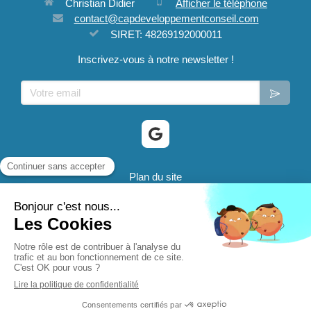
Christian Didier
Afficher le téléphone
contact@capdeveloppementconseil.com
SIRET: 48269192000011
Inscrivez-vous à notre newsletter !
Votre email
Plan du site
Mentions légales
® 2024 CD@C - Cap Developpement Conseil sont des
marques déposées.
Création et référencement du site par Simplébo
Site partenaire de
FNAE