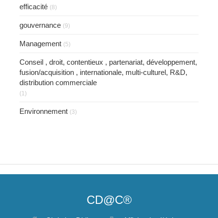
efficacité
(8)
gouvernance
(9)
Management
(5)
Conseil , droit, contentieux , partenariat, développement,
fusion/acquisition , internationale, multi-culturel, R&D,
distribution commerciale
(1)
Environnement
(3)
CD@C®