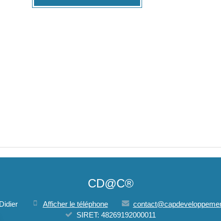
CD@C®
Didier
Afficher le téléphone
contact@capdeveloppemen
SIRET: 48269192000011