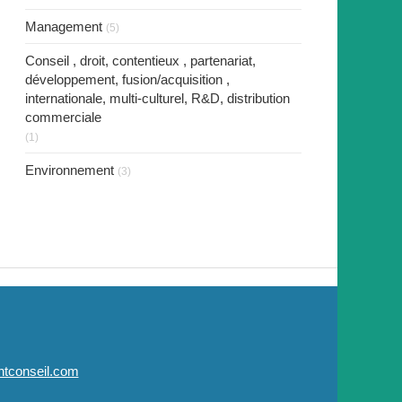
Management
(5)
Conseil , droit, contentieux , partenariat,
développement, fusion/acquisition ,
internationale, multi-culturel, R&D, distribution
commerciale
(1)
Environnement
(3)
tconseil.com