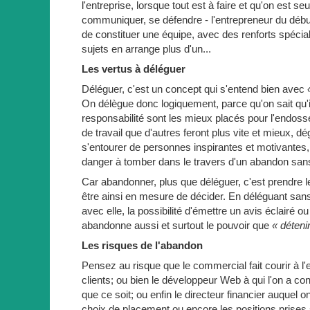
l'entreprise, lorsque tout est à faire et qu'on est se
communiquer, se défendre - l'entrepreneur du début
de constituer une équipe, avec des renforts spéciali
sujets en arrange plus d'un...
Les vertus à déléguer
Déléguer, c'est un concept qui s'entend bien avec
On délègue donc logiquement, parce qu'on sait qu'il 
responsabilité sont les mieux placés pour l'endosse
de travail que d'autres feront plus vite et mieux, d
s'entourer de personnes inspirantes et motivantes, par
danger à tomber dans le travers d'un abandon sans
Car abandonner, plus que déléguer, c'est prendre 
être ainsi en mesure de décider. En déléguant sans
avec elle, la possibilité d'émettre un avis éclairé
abandonne aussi et surtout le pouvoir que
« détenir
Les risques de l'abandon
Pensez au risque que le commercial fait courir à l'e
clients; ou bien le développeur Web à qui l'on a c
que ce soit; ou enfin le directeur financier auquel 
choix de placement ou encore les positions prises 