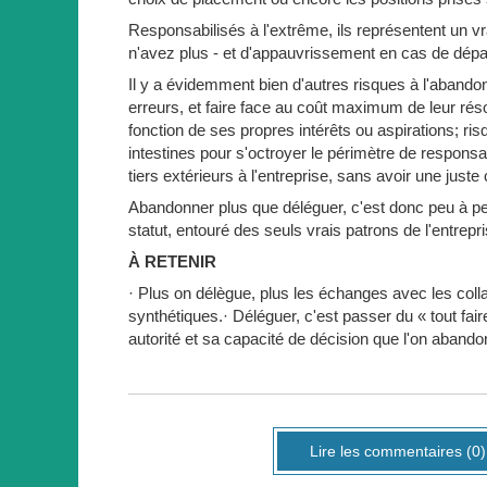
Responsabilisés à l'extrême, ils représentent un vr
n'avez plus - et d'appauvrissement en cas de départ 
Il y a évidemment bien d'autres risques à l'abandon
erreurs, et faire face au coût maximum de leur résol
fonction de ses propres intérêts ou aspirations; ri
intestines pour s'octroyer le périmètre de respons
tiers extérieurs à l'entreprise, sans avoir une jus
Abandonner plus que déléguer, c'est donc peu à peu
statut, entouré des seuls vrais patrons de l'entrepri
À RETENIR
· Plus on délègue, plus les échanges avec les coll
synthétiques.· Déléguer, c'est passer du « tout fai
autorité et sa capacité de décision que l'on abando
Lire les commentaires (0)