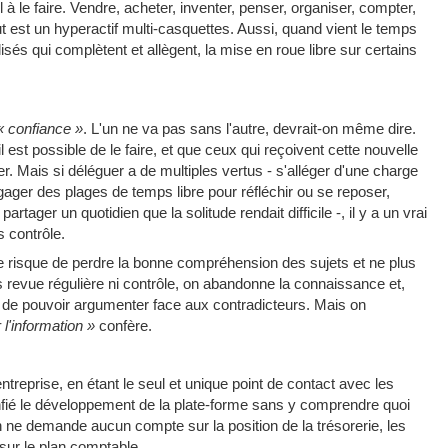
ul à le faire. Vendre, acheter, inventer, penser, organiser, compter,
 est un hyperactif multi-casquettes. Aussi, quand vient le temps
sés qui complètent et allègent, la mise en roue libre sur certains
« confiance »
. L'un ne va pas sans l'autre, devrait-on même dire.
est possible de le faire, et que ceux qui reçoivent cette nouvelle
r. Mais si déléguer a de multiples vertus - s'alléger d'une charge
égager des plages de temps libre pour réfléchir ou se reposer,
tager un quotidien que la solitude rendait difficile -, il y a un vrai
 contrôle.
le risque de perdre la bonne compréhension des sujets et ne plus
 revue régulière ni contrôle, on abandonne la connaissance et,
 ou de pouvoir argumenter face aux contradicteurs. Mais on
 l'information »
confère.
ntreprise, en étant le seul et unique point de contact avec les
onfié le développement de la plate-forme sans y comprendre quoi
on ne demande aucun compte sur la position de la trésorerie, les
sur le plan comptable.