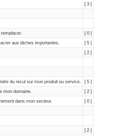
[ 3 ]
 remplacer.
[ 0 ]
acrer aux tâches importantes.
[ 5 ]
[ 2 ]
re du recul sur mon produit ou service.
[ 5 ]
ans mon domaine.
[ 2 ]
énement dans mon secteur.
[ 0 ]
[ 2 ]