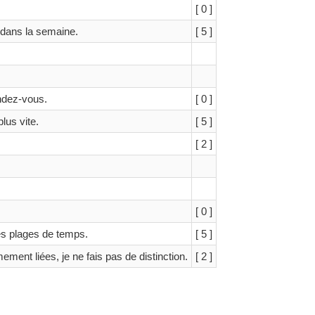
[ 0 ]
 dans la semaine.
[ 5 ]
ndez-vous.
[ 0 ]
lus vite.
[ 5 ]
[ 2 ]
[ 0 ]
des plages de temps.
[ 5 ]
mement liées, je ne fais pas de distinction.
[ 2 ]