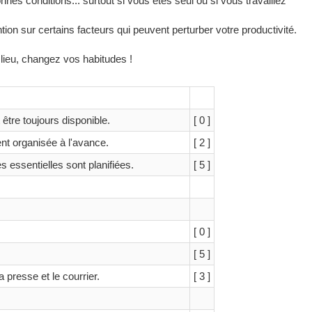
nes conditions... surtout si vous êtes seul ou si vous travaillez
ntion sur certains facteurs qui peuvent perturber votre productivité.
 lieu, changez vos habitudes !
t être toujours disponible.
[ 0 ]
nt organisée à l'avance.
[ 2 ]
s essentielles sont planifiées.
[ 5 ]
[ 0 ]
[ 5 ]
la presse et le courrier.
[ 3 ]