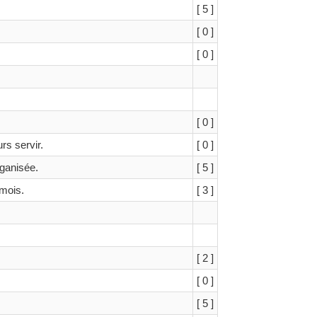
[ 5 ]
[ 0 ]
[ 0 ]
[ 0 ]
urs servir.
[ 0 ]
ganisée.
[ 5 ]
 mois.
[ 3 ]
[ 2 ]
[ 0 ]
[ 5 ]