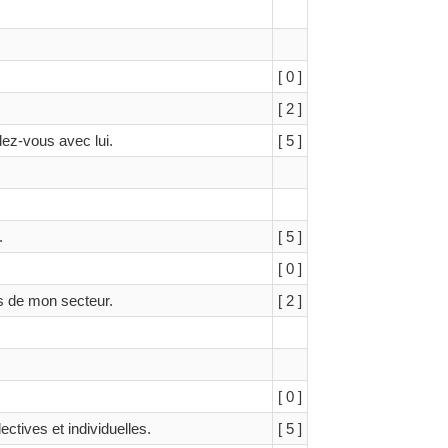
[ 0 ]
[ 2 ]
ez-vous avec lui.
[ 5 ]
.
[ 5 ]
[ 0 ]
s de mon secteur.
[ 2 ]
[ 0 ]
ctives et individuelles.
[ 5 ]