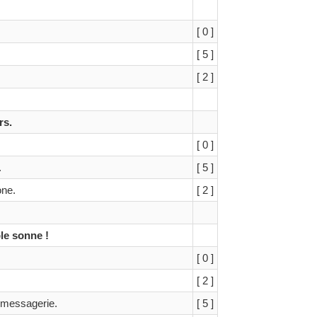
[ 0 ]
[ 5 ]
[ 2 ]
rs.
[ 0 ]
.
[ 5 ]
one.
[ 2 ]
le sonne !
[ 0 ]
[ 2 ]
 messagerie.
[ 5 ]