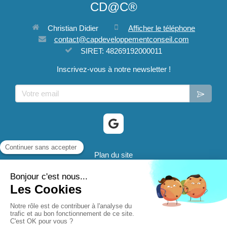
CD@C®
Christian Didier
Afficher le téléphone
contact@capdeveloppementconseil.com
SIRET: 48269192000011
Inscrivez-vous à notre newsletter !
Votre email
Plan du site
Mentions légales
® 2024 CD@C - Cap Developpement Conseil sont des
marques déposées.
Création et référencement du site par Simplébo