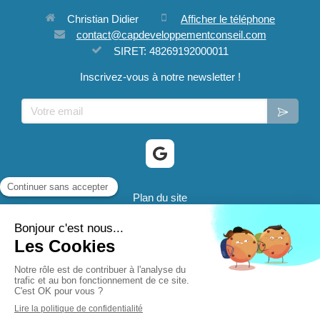
Christian Didier
Afficher le téléphone
contact@capdeveloppementconseil.com
SIRET: 48269192000011
Inscrivez-vous à notre newsletter !
Votre email
Plan du site
Mentions légales
® 2024 CD@C - Cap Developpement Conseil sont des
marques déposées.
Création et référencement du site par Simplébo
Site partenaire de
FNAE